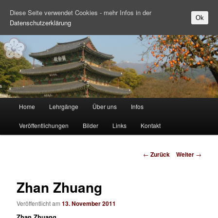
Diese Seite verwendet Cookies - mehr Infos in der
Ok
Datenschutzerklärung
Zum Inhalt wechseln
Hauptmenü
Home
Lehrgänge
Über uns
Infos
Veröffentlichungen
Bilder
Links
Kontakt
Beitrags-Navigation
←
Zurück
Weiter
→
Zhan Zhuang
Veröffentlicht am
13. November 2011
Zhan Zhuang