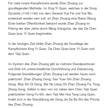
Für viele innere Kampfkünste wurde Zhan Zhuang zur
grundlegenden Methode. Im Xing Yi Quan, welches in der Song
Dynastie (1103-1142) von dem General Yue Fei und Yue Wu
entwickelt worden sein soll, ist Zhan Zhuang eine Basis-Übung.
Einer breiten Öffentlichkeit bekannt wurde Zhan Zhuang im
Peking der 40er Jahre durch Wang Xiangzhai, der das Da Chen
Quan bzw. Yi Quan begründete.
In der heutigen Zeit bildet Zhan Zhuang die Grundlage der
Kampfkünste Xing Yi Quan, Da Chen Quan bzw. Yi Quan und
dem Taiji Quan.
Im System des Zhan Zhuang gibt es mehrere Standpositionen
und Stile mit unterschiedlicher Durchführung und Zielsetzung.
Folgende Standübungen (Zhan Zhuang Lei) werden heute noch
praktiziert: Zhan Zhuang Gong, San Yuan Shi Zhan Zhuang
Gong, Wuji Shi Qi Gong, Bai He Liang Chi Zhan Zhuang Fa, Tong
Zhong Gong. Selbst in dem von mir neben dem Chen Taiji Quan
praktizierten Gong Fu-Stil, dem Taiji Mei Hua Tang Lang Quan,
findet sich in der Standübung der Gong Jia Da Ba Shi das Prinzip
des Zhan Zhuang.