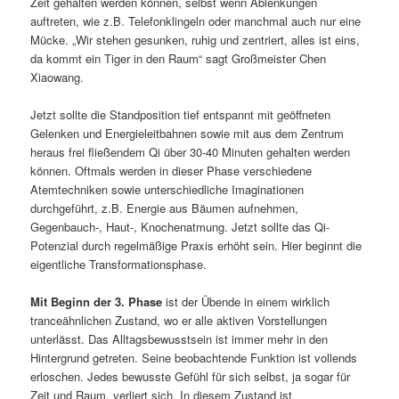
Zeit gehalten werden können, selbst wenn Ablenkungen
auftreten, wie z.B. Telefonklingeln oder manchmal auch nur eine
Mücke. „Wir stehen gesunken, ruhig und zentriert, alles ist eins,
da kommt ein Tiger in den Raum“ sagt Großmeister Chen
Xiaowang.
Jetzt sollte die Standposition tief entspannt mit geöffneten
Gelenken und Energieleitbahnen sowie mit aus dem Zentrum
heraus frei fließendem Qi über 30-40 Minuten gehalten werden
können. Oftmals werden in dieser Phase verschiedene
Atemtechniken sowie unterschiedliche Imaginationen
durchgeführt, z.B. Energie aus Bäumen aufnehmen,
Gegenbauch-, Haut-, Knochenatmung. Jetzt sollte das Qi-
Potenzial durch regelmäßige Praxis erhöht sein. Hier beginnt die
eigentliche Transformationsphase.
Mit Beginn der 3. Phase
ist der Übende in einem wirklich
tranceähnlichen Zustand, wo er alle aktiven Vorstellungen
unterlässt. Das Alltagsbewusstsein ist immer mehr in den
Hintergrund getreten. Seine beobachtende Funktion ist vollends
erloschen. Jedes bewusste Gefühl für sich selbst, ja sogar für
Zeit und Raum, verliert sich. In diesem Zustand ist