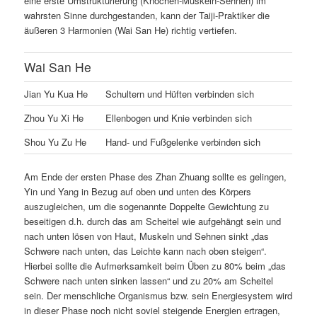
eine erste Umstrukturierung (Knochen-Muskeln-Sehnen) im
wahrsten Sinne durchgestanden, kann der Taiji-Praktiker die
äußeren 3 Harmonien (Wai San He) richtig vertiefen.
Wai San He
Jian Yu Kua He
Schultern und Hüften verbinden sich
Zhou Yu Xi He
Ellenbogen und Knie verbinden sich
Shou Yu Zu He
Hand- und Fußgelenke verbinden sich
Am Ende der ersten Phase des Zhan Zhuang sollte es gelingen,
Yin und Yang in Bezug auf oben und unten des Körpers
auszugleichen, um die sogenannte Doppelte Gewichtung zu
beseitigen d.h. durch das am Scheitel wie aufgehängt sein und
nach unten lösen von Haut, Muskeln und Sehnen sinkt „das
Schwere nach unten, das Leichte kann nach oben steigen“.
Hierbei sollte die Aufmerksamkeit beim Üben zu 80% beim „das
Schwere nach unten sinken lassen“ und zu 20% am Scheitel
sein. Der menschliche Organismus bzw. sein Energiesystem wird
in dieser Phase noch nicht soviel steigende Energien ertragen,