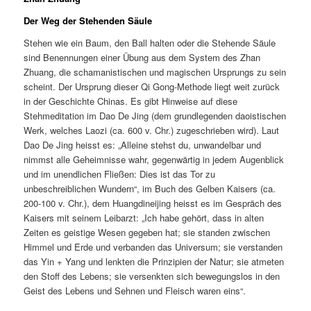
Der Weg der Stehenden Säule
Stehen wie ein Baum, den Ball halten oder die Stehende Säule
sind Benennungen einer Übung aus dem System des Zhan
Zhuang, die schamanistischen und magischen Ursprungs zu sein
scheint. Der Ursprung dieser Qi Gong-Methode liegt weit zurück
in der Geschichte Chinas. Es gibt Hinweise auf diese
Stehmeditation im Dao De Jing (dem grundlegenden daoistischen
Werk, welches Laozi (ca. 600 v. Chr.) zugeschrieben wird). Laut
Dao De Jing heisst es: „Alleine stehst du, unwandelbar und
nimmst alle Geheimnisse wahr, gegenwärtig in jedem Augenblick
und im unendlichen Fließen: Dies ist das Tor zu
unbeschreiblichen Wundern“, im Buch des Gelben Kaisers (ca.
200-100 v. Chr.), dem Huangdineijing heisst es im Gespräch des
Kaisers mit seinem Leibarzt: „Ich habe gehört, dass in alten
Zeiten es geistige Wesen gegeben hat; sie standen zwischen
Himmel und Erde und verbanden das Universum; sie verstanden
das Yin + Yang und lenkten die Prinzipien der Natur; sie atmeten
den Stoff des Lebens; sie versenkten sich bewegungslos in den
Geist des Lebens und Sehnen und Fleisch waren eins“.