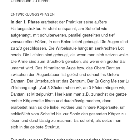
Unterbauch zu führen.
ENTWICKLUNGSPHASEN
In der 1. Phase
erarbeitet der Praktiker seine äußere
Haltungsstruktur. Er steht entspannt, am Scheitel wie
aufgehängt, mit schulterweiten, parallel gestellten und tief
verwurzelten Füßen, in den Knien leicht gebeugt. Die Augen sind
zu 2/3 geschlossen. Die Wirbelsäule hängt im senkrechten Lot
herab. Die Leisten sind gebeugt, als wenn man sich setzen wolle.
Die Arme sind zum Brustkorb gehoben, als wenn ein großer Ball
umarmt wird. Das Himmlische Auge bzw. das Obere Dantian
zwischen den Augenbrauen ist gelöst und schaut ins Untere
Dantian. Der Unterbauch ist das Zentrum. Der Qi Gong Meister Li
Zhichang sagt: „Auf 3 Säulen ruhen wir, an 3 Fäden hängen wir,
Dantian ist Mittelpunkt“. Hier kann man z.B. zunächst die ganze
rechte Körperseite lösen und durchlässig machen, dann
erarbeitet man so die linke, vordere und hintere Körperseite, um
schließlich vom Scheitel bis zur Sohle den gesamten Körper zu
lösen und durchlässig zu machen. Es scheint, als setze man
sich in die gelöste Struktur.
Für viele ist diese Phase sehr schwierig und ohne Korrektur