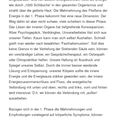
wie durch „1000 Schläuche“ in den gesamten Organismus und
strahlt über die gelöste Haut. Die Wahrnehmung des Fließens der
Energie in der 1. Phase bekommt hier eine neue Dimension. Der
Weg dahin ist aber recht schwer, viele scheitern in dieser Phase.
Das Lösen der inneren Organe hat tiefgreifende Konsequenzen.
Altes Psychogepäck, Verdrängtes, Unverarbeitetes löst sich aus
unseren Tiefen. Kaum kann man sich selbst Aushalten. Schnell
greift man wieder nach bewährten “Festhaltemustern“. Soll dies
keine Grenze in der Vertiefung der Stehenden Säule sein, können
ein verständiger Lehrer, ein Gesprächstherapeut, ein Osteopath
oder Chiropraktiker helfen. Unsere Haltung ist Ausdruck und
Spiegel unseres Selbst. Durch die immer besser werdende
Lösung und Entspannung unseres Körpers sollte die innere
Energie und die Energieaura stärker geworden sein, der innere
Energiezusammenschluss und Fluss, die energetische
Verbindung mit unten und oben, rechts und links, vorn und hinten
wird intensiver. D.h. wir können die Verbindung mit „außen“
ausarbeiten.
Bezogen sich in der 1. Phase die Wahrnehmungen und
Empfindungen vorwiegend auf körperliche Symptome, können