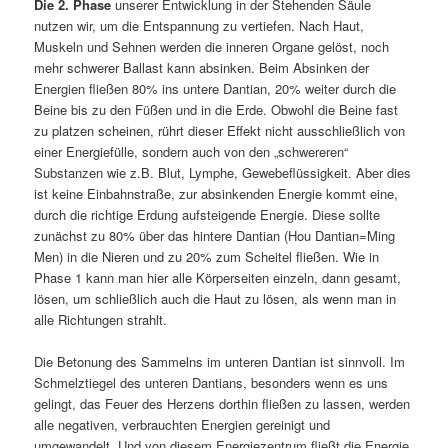
Die 2. Phase
unserer Entwicklung in der Stehenden Säule
nutzen wir, um die Entspannung zu vertiefen. Nach Haut,
Muskeln und Sehnen werden die inneren Organe gelöst, noch
mehr schwerer Ballast kann absinken. Beim Absinken der
Energien fließen 80% ins untere Dantian, 20% weiter durch die
Beine bis zu den Füßen und in die Erde. Obwohl die Beine fast
zu platzen scheinen, rührt dieser Effekt nicht ausschließlich von
einer Energiefülle, sondern auch von den „schwereren“
Substanzen wie z.B. Blut, Lymphe, Gewebeflüssigkeit. Aber dies
ist keine Einbahnstraße, zur absinkenden Energie kommt eine,
durch die richtige Erdung aufsteigende Energie. Diese sollte
zunächst zu 80% über das hintere Dantian (Hou Dantian=Ming
Men) in die Nieren und zu 20% zum Scheitel fließen. Wie in
Phase 1 kann man hier alle Körperseiten einzeln, dann gesamt,
lösen, um schließlich auch die Haut zu lösen, als wenn man in
alle Richtungen strahlt.
Die Betonung des Sammelns im unteren Dantian ist sinnvoll. Im
Schmelztiegel des unteren Dantians, besonders wenn es uns
gelingt, das Feuer des Herzens dorthin fließen zu lassen, werden
alle negativen, verbrauchten Energien gereinigt und
umgewandelt. Und von diesem Energiezentrum fließt die Energie