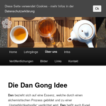
Diese Seite verwendet Cookies - mehr Infos in der
Ok
Datenschutzerklärung
Zum Inhalt wechseln
Hauptmenü
Über uns
Home
Lehrgänge
Infos
Veröffentlichungen
Bilder
Links
Kontakt
Die Dan Gong Idee
Dan
bezieht sich auf eine Essenz, welche durch einen
alchemistischen Prozess gebildet und zu einer
„Unsterblichkeitspille“ verdichtet wird.
Dan
heißt auch Kugel,