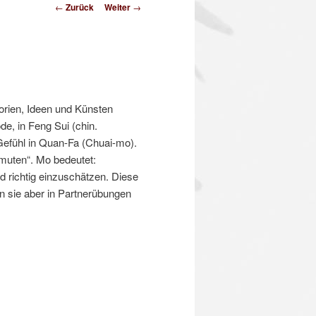
Beitrags-
←
Zurück
Weiter
→
Navigation
orien, Ideen und Künsten
e, in Feng Sui (chin.
Gefühl in Quan-Fa (Chuai-mo).
muten“. Mo bedeutet:
d richtig einzuschätzen. Diese
n sie aber in Partnerübungen