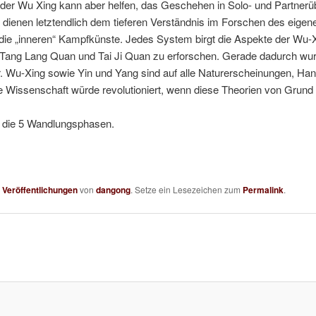
 der Wu Xing kann aber helfen, das Geschehen in Solo- und Partner
 dienen letztendlich dem tieferen Verständnis im Forschen des eig
 die „inneren“ Kampfkünste. Jedes System birgt die Aspekte der Wu-Xi
n Tang Lang Quan und Tai Ji Quan zu erforschen. Gerade dadurch wu
er. Wu-Xing sowie Yin und Yang sind auf alle Naturerscheinungen, H
Wissenschaft würde revolutioniert, wenn diese Theorien von Grund 
in die 5 Wandlungsphasen.
n
Veröffentlichungen
von
dangong
. Setze ein Lesezeichen zum
Permalink
.