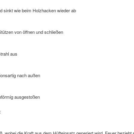
nd sinkt wie beim Holzhacken wieder ab
 Stützen von öffnen und schließen
trahl aus
ionsartig nach außen
enförmig ausgestoßen
:
ß, wobei die Kraft aus dem Hüfteinsatz generiert wird. Feuer bezieht s