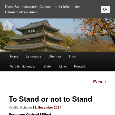
Diese Seite verwendet Cookies - mehr Infos in der
Ok
Datenschutzerklärung
Zum Inhalt wechseln
Hauptmenü
Home
Lehrgänge
Über uns
Infos
Veröffentlichungen
Bilder
Links
Kontakt
Beitrags-
Weiter
→
Navigation
To Stand or not to Stand
Veröffentlicht am
13. November 2011
Essay von Gerhard Milbrat