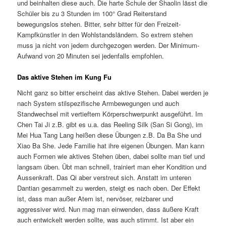
und beinhalten diese auch. Die harte Schule der Shaolin lässt die
Schüler bis zu 3 Stunden im 100° Grad Reiterstand
bewegungslos stehen. Bitter, sehr bitter für den Freizeit-
Kampfkünstler in den Wohlstandsländern. So extrem stehen
muss ja nicht von jedem durchgezogen werden. Der Minimum-
Aufwand von 20 Minuten sei jedenfalls empfohlen.
Das aktive Stehen im Kung Fu
Nicht ganz so bitter erscheint das aktive Stehen. Dabei werden je
nach System stilspezifische Armbewegungen und auch
Standwechsel mit vertieftem Körperschwerpunkt ausgeführt. Im
Chen Tai Ji z.B. gibt es u.a. das Reeling Silk (San Si Gong), im
Mei Hua Tang Lang heißen diese Übungen z.B. Da Ba She und
Xiao Ba She. Jede Familie hat ihre eigenen Übungen. Man kann
auch Formen wie aktives Stehen üben, dabei sollte man tief und
langsam üben. Übt man schnell, trainiert man eher Kondition und
Aussenkraft. Das Qi aber verstreut sich. Anstatt im unteren
Dantian gesammelt zu werden, steigt es nach oben. Der Effekt
ist, dass man außer Atem ist, nervöser, reizbarer und
aggressiver wird. Nun mag man einwenden, dass äußere Kraft
auch entwickelt werden sollte, was auch stimmt. Ist aber ein