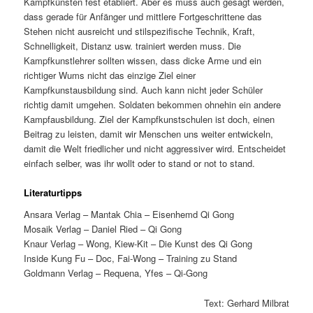
Kampfkünsten fest etabliert. Aber es muss auch gesagt werden,
dass gerade für Anfänger und mittlere Fortgeschrittene das
Stehen nicht ausreicht und stilspezifische Technik, Kraft,
Schnelligkeit, Distanz usw. trainiert werden muss. Die
Kampfkunstlehrer sollten wissen, dass dicke Arme und ein
richtiger Wums nicht das einzige Ziel einer
Kampfkunstausbildung sind. Auch kann nicht jeder Schüler
richtig damit umgehen. Soldaten bekommen ohnehin ein andere
Kampfausbildung. Ziel der Kampfkunstschulen ist doch, einen
Beitrag zu leisten, damit wir Menschen uns weiter entwickeln,
damit die Welt friedlicher und nicht aggressiver wird. Entscheidet
einfach selber, was ihr wollt oder to stand or not to stand.
Literaturtipps
Ansara Verlag – Mantak Chia – Eisenhemd Qi Gong
Mosaik Verlag – Daniel Ried – Qi Gong
Knaur Verlag – Wong, Kiew-Kit – Die Kunst des Qi Gong
Inside Kung Fu – Doc, Fai-Wong – Training zu Stand
Goldmann Verlag – Requena, Yfes – Qi-Gong
Text: Gerhard Milbrat