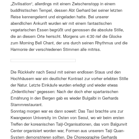
„Zivilisation“, allerdings mit einem Zwischenstopp in einem
buddhistischen Tempel, dessen Abt Gerhard bei seiner letzten
Reise kennengelernt und eingeladen hatte. Bei unserer
abendlichen Ankunft wurden wir mit einem fantastischen
vegetarischen Essen begrüßt und genossen die absolute Stille,
die an diesem Orte herrscht. Morgens um 4:30 rief die Glocke
zum Morning Bell Chant, der uns durch seinen Rhythmus und die
Harmonie der verschiedenen Stimmen alle mitriss.
Die Rückkehr nach Seoul mit seinen endlosen Staus und den
Hochhäusern war ein deutlicher Kontrast zur vorher erlebten Stille
der Natur. Letzte Einkäufe wurden erledigt und wieder etwas
„Ordentliches“ gegessen: Nach der doch eher spartanischen
Ernährung in den Bergen gab es wieder Bulgalbi in Gerhards
Stammrestaurant.
Sonntag morgen war es dann soweit: Das Taxi brachte uns zur
Kwangwoon University im Osten von Seoul, wo wir beim ersten
Treffen der koreanischen Taiji-Organisationen, das vom Balgunvit
Center organisiert worden war, Formen aus unserem Taiji Quan-
System demonstrieren sollten. Die Choreographie Gerhards