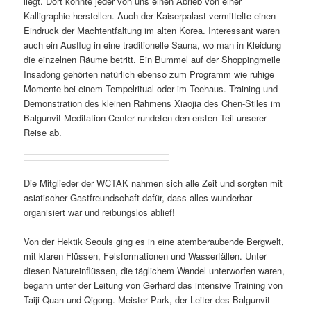
liegt. Dort konnte jeder von uns einen Abrieb von einer
Kalligraphie herstellen. Auch der Kaiserpalast vermittelte einen
Eindruck der Machtentfaltung im alten Korea. Interessant waren
auch ein Ausflug in eine traditionelle Sauna, wo man in Kleidung
die einzelnen Räume betritt. Ein Bummel auf der Shoppingmeile
Insadong gehörten natürlich ebenso zum Programm wie ruhige
Momente bei einem Tempelritual oder im Teehaus. Training und
Demonstration des kleinen Rahmens Xiaojia des Chen-Stiles im
Balgunvit Meditation Center rundeten den ersten Teil unserer
Reise ab.
Die Mitglieder der WCTAK nahmen sich alle Zeit und sorgten mit
asiatischer Gastfreundschaft dafür, dass alles wunderbar
organisiert war und reibungslos ablief!
Von der Hektik Seouls ging es in eine atemberaubende Bergwelt,
mit klaren Flüssen, Felsformationen und Wasserfällen. Unter
diesen Natureinflüssen, die täglichem Wandel unterworfen waren,
begann unter der Leitung von Gerhard das intensive Training von
Taiji Quan und Qigong. Meister Park, der Leiter des Balgunvit