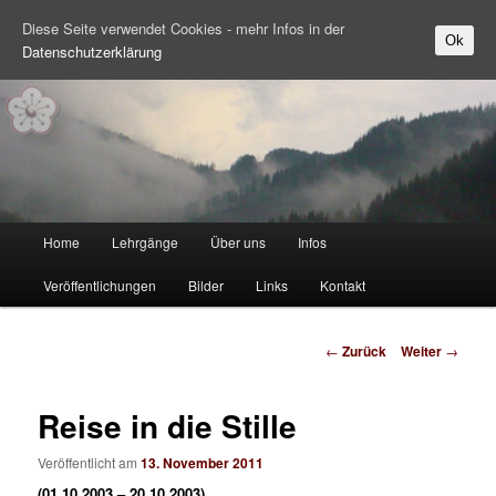
Diese Seite verwendet Cookies - mehr Infos in der
Ok
Datenschutzerklärung
Zum Inhalt wechseln
Hauptmenü
Home
Lehrgänge
Über uns
Infos
Veröffentlichungen
Bilder
Links
Kontakt
Beitrags-Navigation
←
Zurück
Weiter
→
Reise in die Stille
Veröffentlicht am
13. November 2011
(01.10.2003 – 20.10.2003)